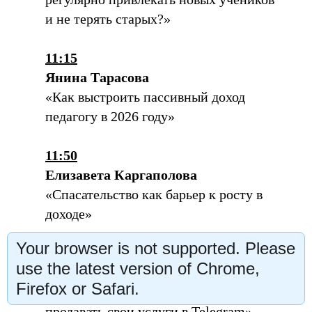
и не терять старых?»
11:15
Янина Тарасова
«Как выстроить пассивный доход
педагогу в 2026 году»
11:50
Елизавета Каргаполова
«Спасательство как барьер к росту в
доходе»
Your browser is not supported. Please
12:25
use the latest version of Chrome,
Елена Паремская
Firefox or Safari.
«От контента до клиента. Как
продавать свои услуги в Telegram»