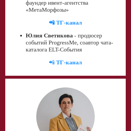
фаундер ивент-агентства
«МетаМорфозы»
📲 ТГ-канал
Юлия Светикова
-
продюсер
событий ProgressMe,
соавтор чата-
каталога ELT-События
📲
ТГ-канал